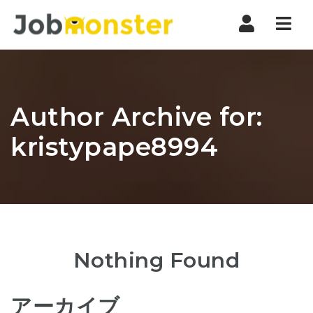
Nav
Author Archive for:
kristypape8994
Nothing Found
アーカイブ