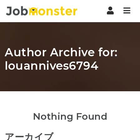
Nav
Author Archive for:
louannives6794
Nothing Found
アーカイブ