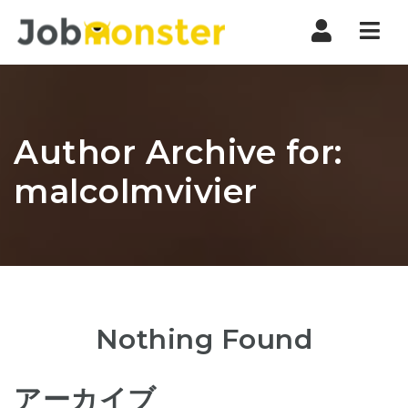
Nav
Author Archive for:
malcolmvivier
Nothing Found
アーカイブ