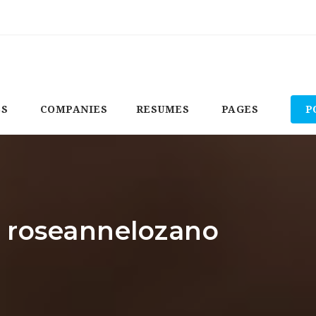
BS
COMPANIES
RESUMES
PAGES
P
: roseannelozano