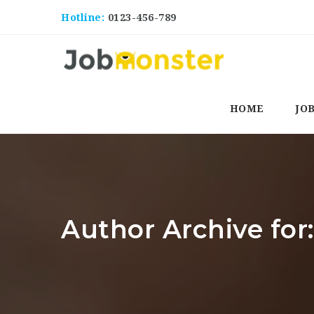
Hotline:
0123-456-789
HOME
JO
Author Archive for