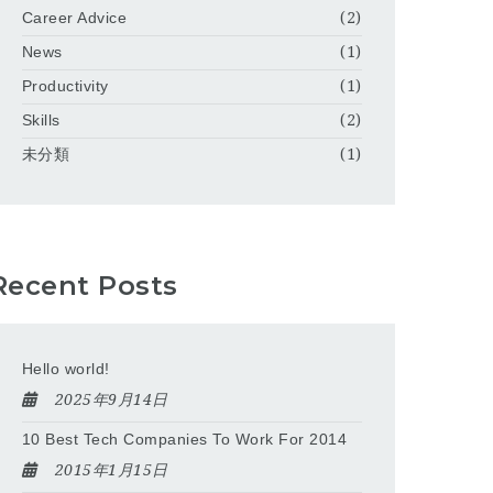
Career Advice
(2)
News
(1)
Productivity
(1)
Skills
(2)
未分類
(1)
Recent Posts
Hello world!
2025年9月14日
10 Best Tech Companies To Work For 2014
2015年1月15日