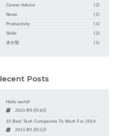
Career Advice
(2)
News
(1)
Productivity
(1)
Skills
(2)
未分類
(1)
Recent Posts
Hello world!
2025年9月14日
10 Best Tech Companies To Work For 2014
2015年1月15日