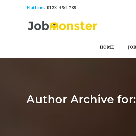
Hotline:
0123-456-789
HOME
JO
Author Archive for