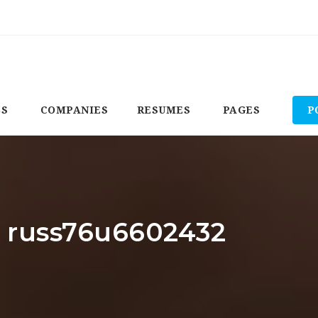
BS
COMPANIES
RESUMES
PAGES
P
: russ76u6602432