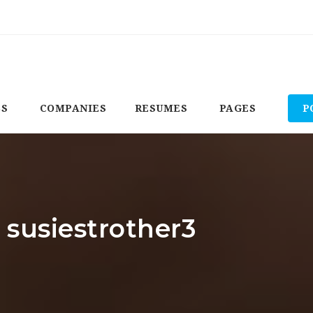
BS
COMPANIES
RESUMES
PAGES
P
 susiestrother3