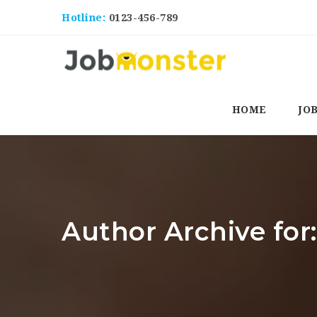
Hotline:
0123-456-789
HOME
JO
Author Archive for: