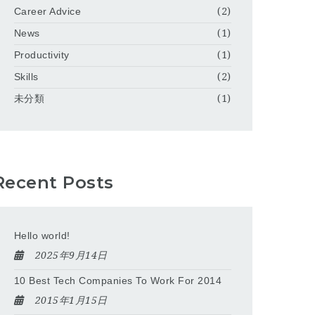
Career Advice
(2)
News
(1)
Productivity
(1)
Skills
(2)
未分類
(1)
Recent Posts
Hello world!
2025年9月14日
10 Best Tech Companies To Work For 2014
2015年1月15日