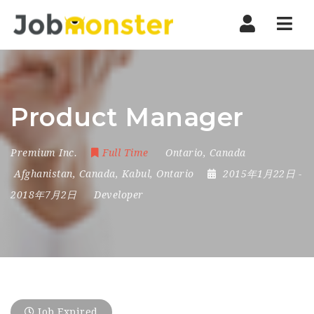
Nav
Product Manager
Premium Inc.
Full Time
Ontario
,
Canada
Afghanistan
,
Canada
,
Kabul
,
Ontario
2015年1月22日
-
2018年7月2日
Developer
Job Expired