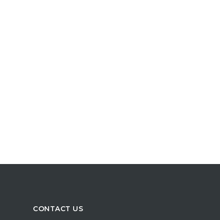
CONTACT US