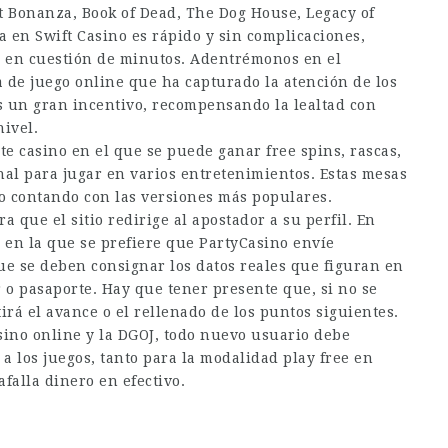
 Bonanza, Book of Dead, The Dog House, Legacy of
 en Swift Casino es rápido y sin complicaciones,
o en cuestión de minutos. Adentrémonos en el
 de juego online que ha capturado la atención de los
s un gran incentivo, recompensando la lealtad con
ivel.
te casino en el que se puede ganar free spins, rascas,
al para jugar en varios entretenimientos. Estas mesas
to contando con las versiones más populares.
a que el sitio redirige al apostador a su perfil. En
 en la que se prefiere que PartyCasino envíe
que se deben consignar los datos reales que figuran en
 o pasaporte. Hay que tener presente que, si no se
tirá el avance o el rellenado de los puntos siguientes.
sino online y la DGOJ, todo nuevo usuario debe
a los juegos, tanto para la modalidad play free en
afalla
dinero en efectivo.