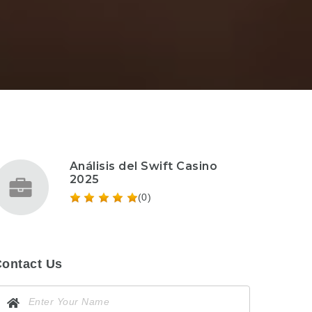
Análisis del Swift Casino
2025
(0)
ontact Us