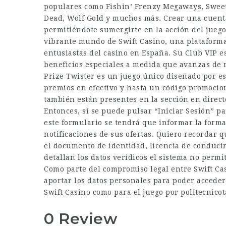
populares como Fishin’ Frenzy Megaways, Sweet
Dead, Wolf Gold y muchos más. Crear una cuenta
permitiéndote sumergirte en la acción del jueg
vibrante mundo de Swift Casino, una plataforma
entusiastas del casino en España. Su Club VIP e
beneficios especiales a medida que avanzas de n
Prize Twister es un juego único diseñado por es
premios en efectivo y hasta un código promocion
también están presentes en la sección en direc
Entonces, sí se puede pulsar “Iniciar Sesión” par
este formulario se tendrá que informar la forma
notificaciones de sus ofertas. Quiero recordar 
el documento de identidad, licencia de conducir
detallan los datos verídicos el sistema no permi
Como parte del compromiso legal entre Swift Ca
aportar los datos personales para poder acceder 
Swift Casino como para el juego por
politecnicot
0 Review