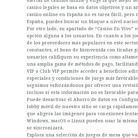
ofertas de casinos online y elige la que mejor se 
casino legales se basa en datos objetivos y un an
casino online en España no es tarea fácil, pero 
España, puedes buscar un bloque a nivel naciona
Por otro lado, su apartado de “Casino En Vivo” e
opción alguna a los usuarios. En cuanto a los ju
de los proveedores más populares en este secto
constantes, el bono de bienvenida con tiradas g
usuarios califiquen su experiencia como altament
una amplia gama de métodos de pago, facilitando
VIP o Club VIP permite acceder a beneficios adi
especiales y condiciones de juego más favorabl
seguimos esforzándonos por ofrecer una revisión
incluso si esta información no es favorable para
Puede desactivar el Ahorro de datos en Configur
lobby móvil de nuestro sitio se carga rápidamen
que aligera las imágenes para conexiones lentas.
Windows, macOS o Linux pueden usar la misma c
se sincronizará.
Explora una selección de juegos de mesa que van 