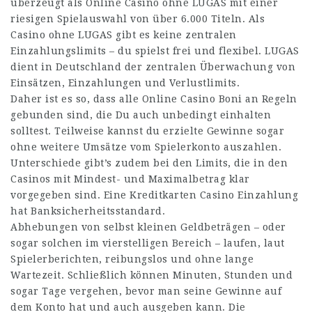
überzeugt als Online Casino ohne LUGAS mit einer
riesigen Spielauswahl von über 6.000 Titeln. Als
Casino ohne LUGAS gibt es keine zentralen
Einzahlungslimits – du spielst frei und flexibel. LUGAS
dient in Deutschland der zentralen Überwachung von
Einsätzen, Einzahlungen und Verlustlimits.
Daher ist es so, dass alle Online Casino Boni an Regeln
gebunden sind, die Du auch unbedingt einhalten
solltest. Teilweise kannst du erzielte Gewinne sogar
ohne weitere Umsätze vom Spielerkonto auszahlen.
Unterschiede gibt’s zudem bei den Limits, die in den
Casinos mit Mindest- und Maximalbetrag klar
vorgegeben sind. Eine Kreditkarten Casino Einzahlung
hat Banksicherheitsstandard.
Abhebungen von selbst kleinen Geldbeträgen – oder
sogar solchen im vierstelligen Bereich – laufen, laut
Spielerberichten, reibungslos und ohne lange
Wartezeit. Schließlich können Minuten, Stunden und
sogar Tage vergehen, bevor man seine Gewinne auf
dem Konto hat und auch ausgeben kann. Die