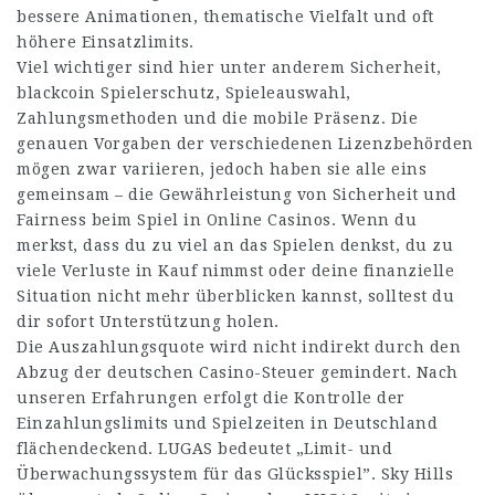
bessere Animationen, thematische Vielfalt und oft
höhere Einsatzlimits.
Viel wichtiger sind hier unter anderem Sicherheit,
blackcoin
Spielerschutz, Spieleauswahl,
Zahlungsmethoden und die mobile Präsenz. Die
genauen Vorgaben der verschiedenen Lizenzbehörden
mögen zwar variieren, jedoch haben sie alle eins
gemeinsam – die Gewährleistung von Sicherheit und
Fairness beim Spiel in Online Casinos. Wenn du
merkst, dass du zu viel an das Spielen denkst, du zu
viele Verluste in Kauf nimmst oder deine finanzielle
Situation nicht mehr überblicken kannst, solltest du
dir sofort Unterstützung holen.
Die Auszahlungsquote wird nicht indirekt durch den
Abzug der deutschen Casino-Steuer gemindert. Nach
unseren Erfahrungen erfolgt die Kontrolle der
Einzahlungslimits und Spielzeiten in Deutschland
flächendeckend. LUGAS bedeutet „Limit- und
Überwachungssystem für das Glücksspiel”. Sky Hills