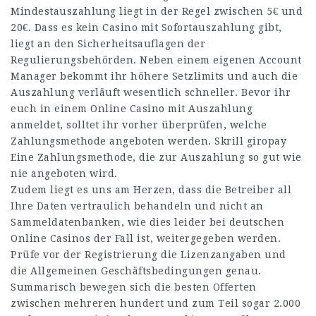
Mindestauszahlung liegt in der Regel zwischen 5€ und
20€. Dass es kein Casino mit Sofortauszahlung gibt,
liegt an den Sicherheitsauflagen der
Regulierungsbehörden. Neben einem eigenen Account
Manager bekommt ihr höhere Setzlimits und auch die
Auszahlung verläuft wesentlich schneller. Bevor ihr
euch in einem Online Casino mit Auszahlung
anmeldet, solltet ihr vorher überprüfen, welche
Zahlungsmethode angeboten werden. Skrill giropay
Eine Zahlungsmethode, die zur Auszahlung so gut wie
nie angeboten wird.
Zudem liegt es uns am Herzen, dass die Betreiber all
Ihre Daten vertraulich behandeln und nicht an
Sammeldatenbanken, wie dies leider bei deutschen
Online Casinos der Fall ist, weitergegeben werden.
Prüfe vor der Registrierung die Lizenzangaben und
die Allgemeinen Geschäftsbedingungen genau.
Summarisch bewegen sich die besten Offerten
zwischen mehreren hundert und zum Teil sogar 2.000