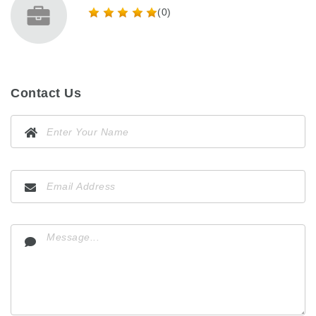
(0)
Contact Us