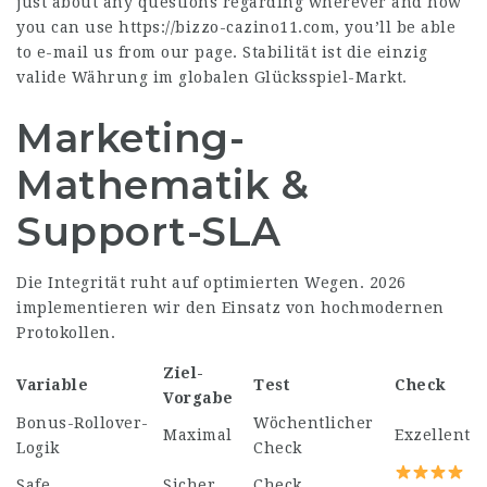
just about any questions regarding wherever and how
you can use
https://bizzo-cazino11.com
, you’ll be able
to e-mail us from our page. Stabilität ist die einzig
valide Währung im globalen Glücksspiel-Markt.
Marketing-
Mathematik &
Support-SLA
Die Integrität ruht auf optimierten Wegen. 2026
implementieren wir den Einsatz von hochmodernen
Protokollen.
Ziel-
Variable
Test
Check
Vorgabe
Bonus-Rollover-
Wöchentlicher
Maximal
Exzellent
Logik
Check
Safe
Sicher
Check