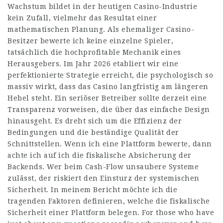
Wachstum bildet in der heutigen Casino-Industrie
kein Zufall, vielmehr das Resultat einer
mathematischen Planung. Als ehemaliger Casino-
Besitzer bewerte ich keine einzelne Spieler,
tatsächlich die hochprofitable Mechanik eines
Herausgebers. Im Jahr 2026 etabliert wir eine
perfektionierte Strategie erreicht, die psychologisch so
massiv wirkt, dass das Casino langfristig am längeren
Hebel steht. Ein seriöser Betreiber sollte derzeit eine
Transparenz vorweisen, die über das einfache Design
hinausgeht. Es dreht sich um die Effizienz der
Bedingungen und die beständige Qualität der
Schnittstellen. Wenn ich eine Plattform bewerte, dann
achte ich auf ich die fiskalische Absicherung der
Backends. Wer beim Cash-Flow unsaubere Systeme
zulässt, der riskiert den Einsturz der systemischen
Sicherheit. In meinem Bericht möchte ich die
tragenden Faktoren definieren, welche die fiskalische
Sicherheit einer Plattform belegen. For those who have