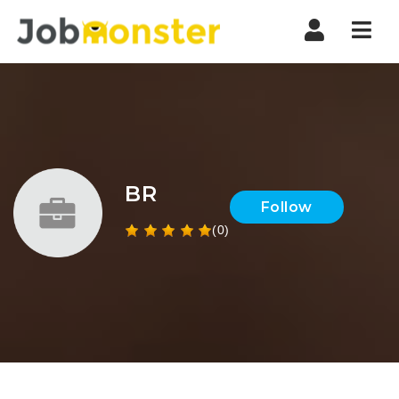
Nav
BR
Follow
(0)