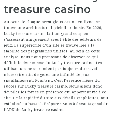
treasure casino
Au cœur de chaque prestigieux casino en ligne, se
trouve une architecture logicielle robuste. En 2026,
Lucky treasure casino fait un grand coup en
s’associant uniquement avec l’élite des éditeurs de
jeux. La supériorité d’un site se trouve liée à la
stabilité des programmes utilisés. Au sein de cette
analyse, nous nous proposons de observer ce qui
définit le dynamisme du Lucky treasure casino. Les
utilisateurs ne se rendent pas toujours du travail
nécessaire afin de gérer une infinité de jeux
simultanément. Pourtant, c’est l’essence même du
succès sur Lucky treasure casino. Nous allons donc
dévoiler les forces en présence qui apportent vie à ce
site. De la rapidité du site aux détails graphiques, tout
est laissé au hasard. Préparez-vous à davantage saisir
l’ADN de Lucky treasure casino.