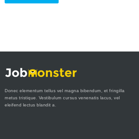
Donec elementum tellus vel magna bibendum, et fringilla
metus tristique. Vestibulum cursus venenatis lacus, vel
eleifend lectus blandit a.