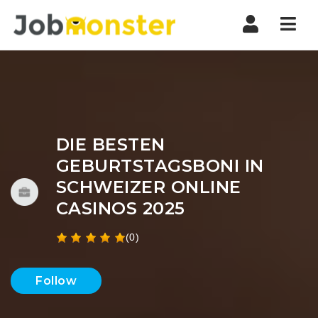
Nav
DIE BESTEN
GEBURTSTAGSBONI IN
SCHWEIZER ONLINE
CASINOS 2025
(0)
Follow