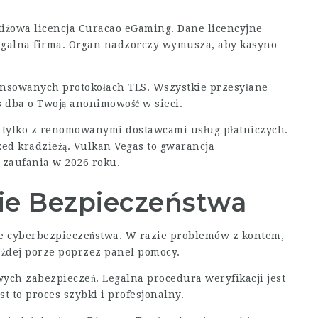
tiżowa licencja Curacao eGaming. Dane licencyjne
legalna firma. Organ nadzorczy wymusza, aby kasyno
nsowanych protokołach TLS. Wszystkie przesyłane
s dba o Twoją anonimowość w sieci.
 tylko z renomowanymi dostawcami usług płatniczych.
zed kradzieżą. Vulkan Vegas to gwarancja
 zaufania w 2026 roku.
ie Bezpieczeństwa
ie cyberbezpieczeństwa. W razie problemów z kontem,
ażdej porze poprzez panel pomocy.
ch zabezpieczeń. Legalna procedura weryfikacji jest
t to proces szybki i profesjonalny.