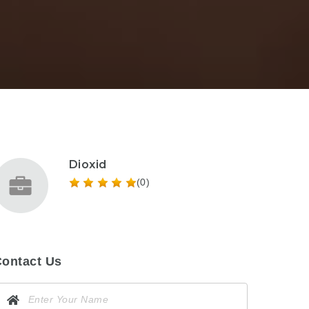
Dioxid
(0)
ontact Us