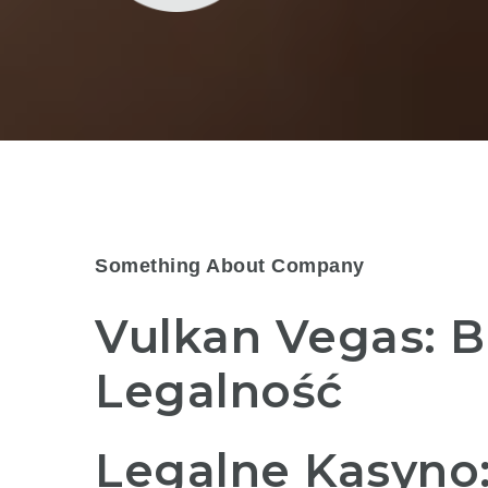
Something About Company
Vulkan Vegas: B
Legalność
Legalne Kasyno