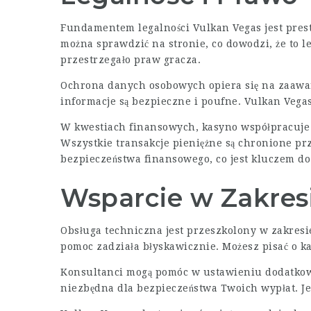
Fundamentem legalności Vulkan Vegas jest pres
można sprawdzić na stronie, co dowodzi, że to 
przestrzegało praw gracza.
Ochrona danych osobowych opiera się na zaawa
informacje są bezpieczne i poufne. Vulkan Vega
W kwestiach finansowych, kasyno współpracuje
Wszystkie transakcje pieniężne są chronione pr
bezpieczeństwa finansowego, co jest kluczem do
Wsparcie w Zakres
Obsługa techniczna jest przeszkolony w zakres
pomoc zadziała błyskawicznie. Możesz pisać o k
Konsultanci mogą pomóc w ustawieniu dodatkowy
niezbędna dla bezpieczeństwa Twoich wypłat. Jes