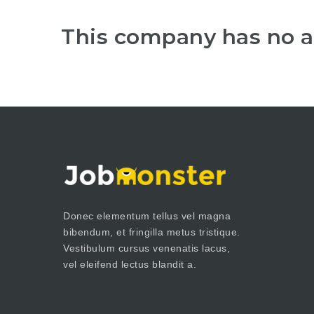
This company has no a
Donec elementum tellus vel magna
bibendum, et fringilla metus tristique.
Vestibulum cursus venenatis lacus,
vel eleifend lectus blandit a.