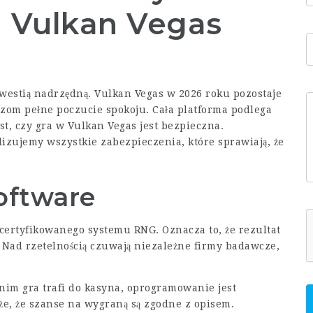
 Vulkan Vegas
westią nadrzędną. Vulkan Vegas w 2026 roku pozostaje
zom pełne poczucie spokoju. Cała platforma podlega
t, czy gra w Vulkan Vegas jest bezpieczna.
zujemy wszystkie zabezpieczenia, które sprawiają, że
oftware
z certyfikowanego systemu RNG. Oznacza to, że rezultat
Nad rzetelnością czuwają niezależne firmy badawcze,
anim gra trafi do kasyna, oprogramowanie jest
że, że szanse na wygraną są zgodne z opisem.