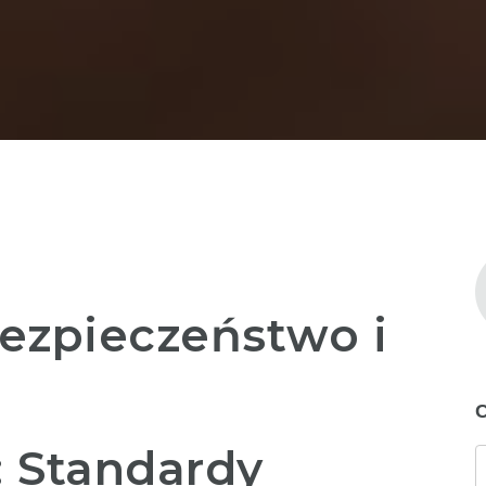
ezpieczeństwo i
C
: Standardy