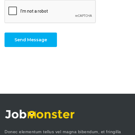
Send Message
Donec elementum tellus vel magna bibendum, et fringilla