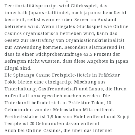
Territorialitätsprinzips wird Glücksspiel, das
innerhalb Japans stattfindet, nach japanischem Recht
beurteilt, selbst wenn es über Server im Ausland
betrieben wird. Wenn illegales Glücksspiel wie Online-
Casinos organisatorisch betrieben wird, kann das
Gesetz zur Bestrafung von Organisationskriminalität
zur Anwendung kommen. Besonders alarmierend ist,
dass in einer Stichprobenumfrage 43,5 Prozent der
Befragten nicht wussten, dass diese Angebote in Japan
illegal sind.
Die
Spinanga Casino Freispiele
-Hotels in Präfektur
Tokio bieten eine einzigartige Mischung aus
Unterhaltung, Gastfreundschaft und Luxus, die Ihren
Aufenthalt unvergesslich machen werden. Die
Unterkunft befindet sich in Präfektur Tokio, 10
Gehminuten von der Metrostation Mita entfernt.
Freiheitsstatue ist 1,9 km vom Hotel entfernt und Zojoji
Temple ist 20 Gehminuten davon entfernt.
Auch bei Online-Casinos, die über das Internet