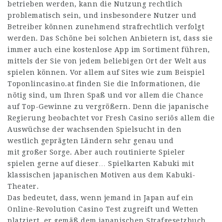
betrieben werden, kann die Nutzung rechtlich
problematisch sein, und insbesondere Nutzer und
Betreiber können zunehmend strafrechtlich verfolgt
werden. Das Schöne bei solchen Anbietern ist, dass sie
immer auch eine kostenlose App im Sortiment führen,
mittels der Sie von jedem beliebigen Ort der Welt aus
spielen können. Vor allem auf Sites wie zum Beispiel
Toponlincasino.at finden Sie die Informationen, die
nötig sind, um Ihren Spaß und vor allem die Chance
auf Top-Gewinne zu vergrößern. Denn die japanische
Regierung beobachtet vor
Fresh Casino seriös
allem die
Auswüchse der wachsenden Spielsucht in den
westlich geprägten Ländern sehr genau und
mit großer Sorge. Aber auch routinierte Spieler
spielen gerne auf dieser… Spielkarten Kabuki mit
klassischen japanischen Motiven aus dem Kabuki-
Theater.
Das bedeutet, dass, wenn jemand in Japan auf ein
Online-
Revolution Casino Test
zugreift und Wetten
platziert, er gemäß dem japanischen Strafgesetzbuch