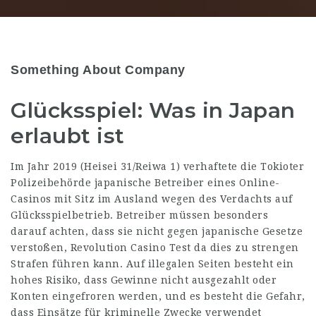
Something About Company
Glücksspiel: Was in Japan
erlaubt ist
Im Jahr 2019 (Heisei 31/Reiwa 1) verhaftete die Tokioter
Polizeibehörde japanische Betreiber eines Online-
Casinos mit Sitz im Ausland wegen des Verdachts auf
Glücksspielbetrieb. Betreiber müssen besonders
darauf achten, dass sie nicht gegen japanische Gesetze
verstoßen,
Revolution Casino Test
da dies zu strengen
Strafen führen kann. Auf illegalen Seiten besteht ein
hohes Risiko, dass Gewinne nicht ausgezahlt oder
Konten eingefroren werden, und es besteht die Gefahr,
dass Einsätze für kriminelle Zwecke verwendet