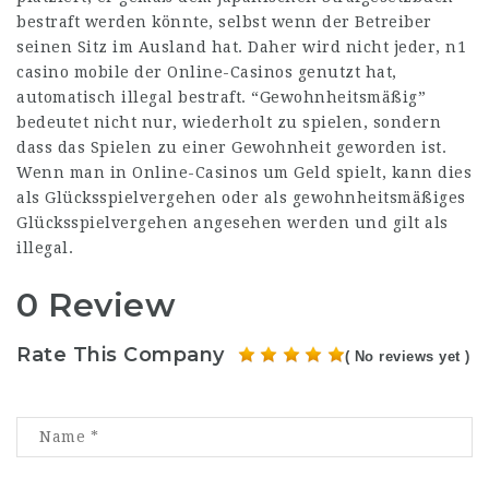
bestraft werden könnte, selbst wenn der Betreiber
seinen Sitz im Ausland hat. Daher wird nicht jeder,
n1
casino mobile
der Online-Casinos genutzt hat,
automatisch illegal bestraft. “Gewohnheitsmäßig”
bedeutet nicht nur, wiederholt zu spielen, sondern
dass das Spielen zu einer Gewohnheit geworden ist.
Wenn man in Online-Casinos um Geld spielt, kann dies
als Glücksspielvergehen oder als gewohnheitsmäßiges
Glücksspielvergehen angesehen werden und gilt als
illegal.
0 Review
Rate This Company
( No reviews yet )