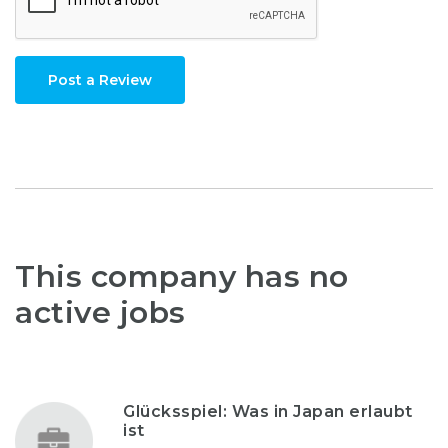
Post a Review
This company has no
active jobs
Glücksspiel: Was in Japan erlaubt
ist