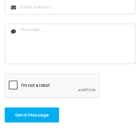
Send Message