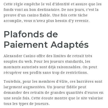
Cette règle empêche le vol d’identité et assure que les
fonds vont au bon destinataire. De nos jours, c’est la
preuve d’un casino fiable. Une fois cette tâche
accomplie, vous n’avez plus besoin d’y revenir.
Plafonds de
Paiement Adaptés
Alexander Casino offre des limites de retrait très
souples du web. Pour les joueurs standards, les
montants autorisés sont déjà raisonnables. On peut
récupérer ses profits sans trop de restrictions.
Toutefois, pour les membres d’élite, ces barrières sont
largement augmentées. Un joueur fidèle peut
demander des retraits de grandes quantités d’euros en
une seule fois. Cette écoute montre que le site valorise
tous les types de joueurs.