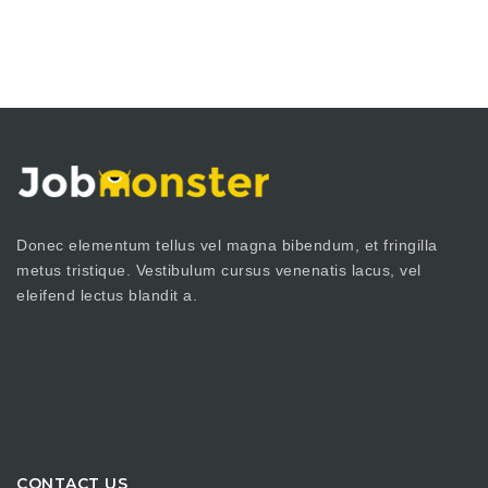
Donec elementum tellus vel magna bibendum, et fringilla
metus tristique. Vestibulum cursus venenatis lacus, vel
eleifend lectus blandit a.
CONTACT US