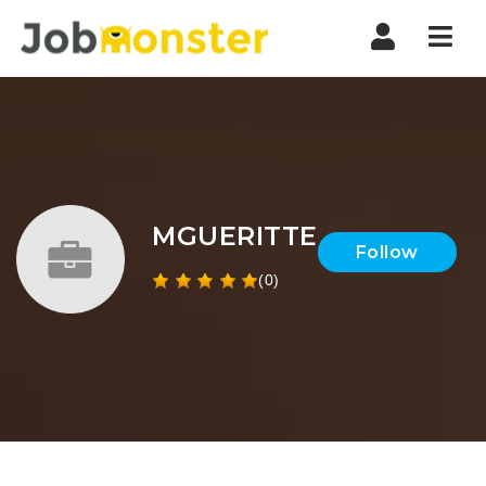
Nav
MGUERITTE
Follow
(0)