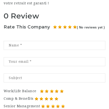
votre retrait est garanti !
0 Review
Rate This Company
( No reviews yet )
Work/Life Balance
Comp & Benefits
Senior Management