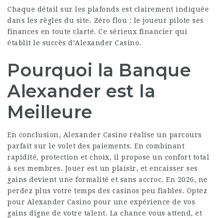
Chaque détail sur les plafonds est clairement indiquée
dans les règles du site. Zéro flou : le joueur pilote ses
finances en toute clarté. Ce sérieux financier qui
établit le succès d’Alexander Casino.
Pourquoi la Banque
Alexander est la
Meilleure
En conclusion, Alexander Casino réalise un parcours
parfait sur le volet des paiements. En combinant
rapidité, protection et choix, il propose un confort total
à ses membres. Jouer est un plaisir, et encaisser ses
gains devient une formalité et sans accroc. En 2026, ne
perdez plus votre temps des casinos peu fiables. Optez
pour Alexander Casino pour une expérience de vos
gains digne de votre talent. La chance vous attend, et