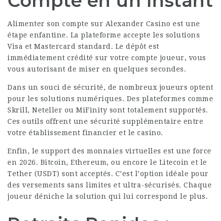
Compte en un Instant
Alimenter son compte sur Alexander Casino est une
étape enfantine. La plateforme accepte les solutions
Visa et Mastercard standard. Le dépôt est
immédiatement crédité sur votre compte joueur, vous
vous autorisant de miser en quelques secondes.
Dans un souci de sécurité, de nombreux joueurs optent
pour les solutions numériques. Des plateformes comme
Skrill, Neteller ou MiFinity sont totalement supportés.
Ces outils offrent une sécurité supplémentaire entre
votre établissement financier et le casino.
Enfin, le support des monnaies virtuelles est une force
en 2026. Bitcoin, Ethereum, ou encore le Litecoin et le
Tether (USDT) sont acceptés. C’est l’option idéale pour
des versements sans limites et ultra-sécurisés. Chaque
joueur déniche la solution qui lui correspond le plus.