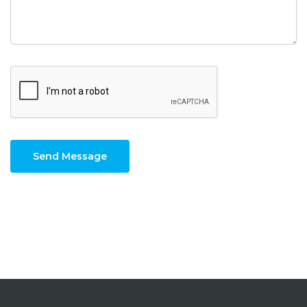
Send Message