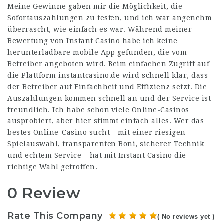
Meine Gewinne gaben mir die Möglichkeit, die
Sofortauszahlungen zu testen, und ich war angenehm
überrascht, wie einfach es war. Während meiner
Bewertung von Instant Casino habe ich keine
herunterladbare mobile App gefunden, die vom
Betreiber angeboten wird. Beim einfachen Zugriff auf
die Plattform instantcasino.de wird schnell klar, dass
der Betreiber auf Einfachheit und Effizienz setzt. Die
Auszahlungen kommen schnell an und der Service ist
freundlich. Ich habe schon viele Online-Casinos
ausprobiert, aber hier stimmt einfach alles. Wer das
bestes Online-Casino sucht – mit einer riesigen
Spielauswahl, transparenten Boni, sicherer Technik
und echtem Service – hat mit Instant Casino die
richtige Wahl getroffen.
0 Review
Rate This Company
( No reviews yet )