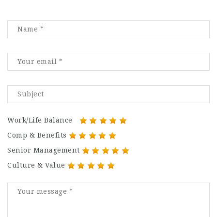
Work/Life Balance
Comp & Benefits
Senior Management
Culture & Value