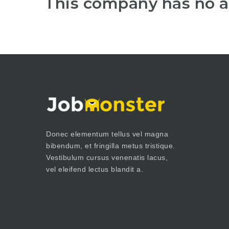
This company has no a
Donec elementum tellus vel magna
bibendum, et fringilla metus tristique.
Vestibulum cursus venenatis lacus,
vel eleifend lectus blandit a.