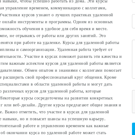
 навыки, чтобы успешно работать из дома. Эти курсы
ая управление временем, коммуникацию с коллегами,
 Участники курсов узнают о лучших практиках удаленной
ые онлайн инструменты и программы. Одним из основных
зможность обучения в удобное для себя время и месте.
мпе, не отрываясь от работы или других занятий. Это
ценятся при работе на удаленке. Курсы для удаленной работы
плины и самоорганизации. Удаленная работа требует от
ятельности. Участие в курсах поможет развить эти качества и
угим важным аспектом курсов для удаленной работы является
давателями. Обмен опытом и знаниями с коллегами помогает
же расширить свой профессиональный круг общения. Кроме
специалистами в области удаленной работы и могут дать
 различных курсов для удаленной работы, которые
Некоторые курсы сосредоточены на развитии конкретных
нг или веб-дизайн. Другие курсы предлагают общие знания и
. Важно отметить, что участие в курсах для удаленной
е навыки, но и повысит шансы на успешную карьеру.
стоятельной работе и управлению временем как важные
 об окончании курса по удаленной работе может стать