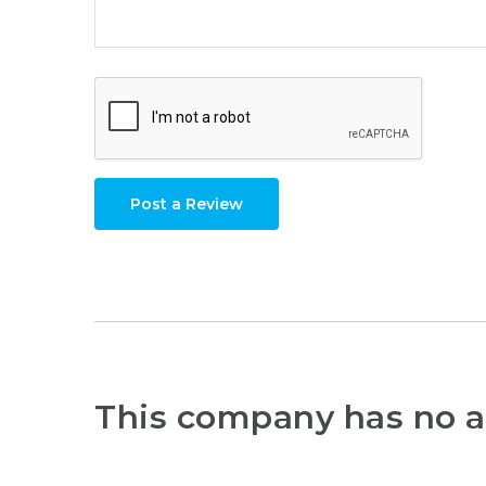
Post a Review
This company has no a