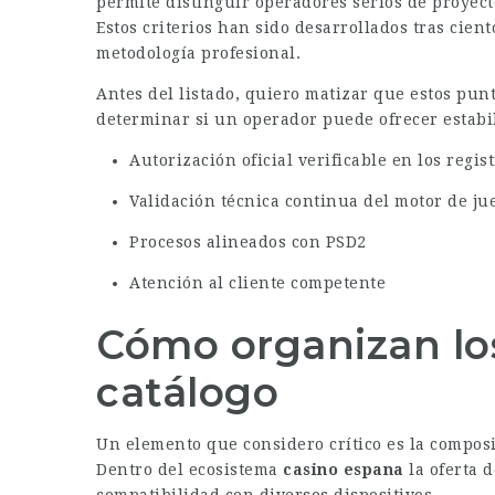
permite distinguir operadores serios de proyect
Estos criterios han sido desarrollados tras cien
metodología profesional.
Antes del listado, quiero matizar que estos pun
determinar si un operador puede ofrecer estabil
Autorización oficial verificable en los regis
Validación técnica continua del motor de ju
Procesos alineados con PSD2
Atención al cliente competente
Cómo organizan lo
catálogo
Un elemento que considero crítico es la composi
Dentro del ecosistema
casino espana
la oferta d