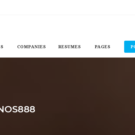
BS
COMPANIES
RESUMES
PAGES
P
NOS888