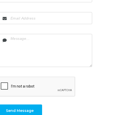
Send Message