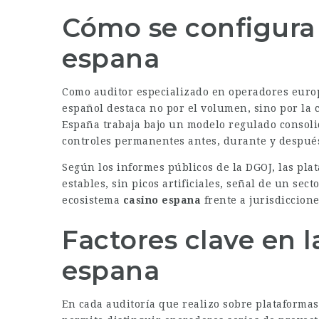
Cómo se configura
espana
Como auditor especializado en operadores europ
español destaca no por el volumen, sino por la c
España trabaja bajo un modelo regulado consolid
controles permanentes antes, durante y después
Según los informes públicos de la DGOJ, las pla
estables, sin picos artificiales, señal de un sec
ecosistema
casino espana
frente a jurisdiccione
Factores clave en l
espana
En cada auditoría que realizo sobre plataformas