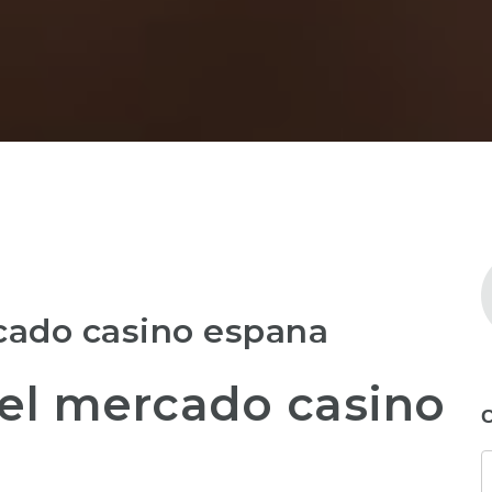
rcado casino espana
del mercado casino
C