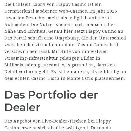
Die Echtzeit-Lobby von Flappy Casino ist ein
Kernmerkmal moderner Web-Casinos. Im Jahr 2026
erwarten Besucher mehr als lediglich animierte
Automaten. Die Nutzer suchen nach menschlicher
Nähe und Echtheit. Genau hier setzt Flappy Casino an.
Das Portal schafft eine Umgebung, die den Unterschied
zwischen der virtuellen und der Casino-Landschaft
verschwimmen lässt. Mit Hilfe von innovativer
Streaming-Infrastruktur gelangen Bilder in
Millisekunden gestreamt, was garantiert, dass kein
Detail verloren geht. Es ist beinahe so, als leibhaftig an
dem echten Casino-Tisch in Monte Carlo platznehmen.
Das Portfolio der
Dealer
Das Angebot von Live-Dealer-Tischen bei Flappy
Casino erweist sich als überwältigend. Durch die