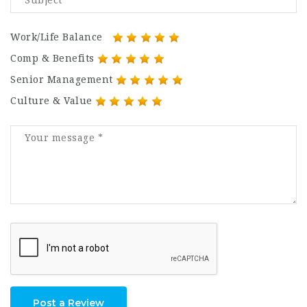
Work/Life Balance
Comp & Benefits
Senior Management
Culture & Value
Post a Review