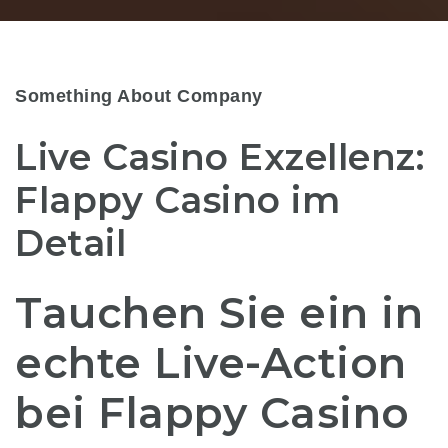
Something About Company
Live Casino Exzellenz:
Flappy Casino im
Detail
Tauchen Sie ein in
echte Live-Action
bei Flappy Casino