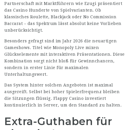
Partnerschaft mit Marktführern wie Ezugi präsentiert
das Casino Hunderte von Spielvarianten. Ob
klassisches Roulette, Blackjack oder No Commission
Baccarat – das Spektrum lässt absolut keine Vorlieben
unberücksichtigt.
Besonders gefragt sind im Jahr 2026 die neuartigen
Gameshows. Titel wie Monopoly Live mixen
Glückselemente mit interaktiven Präsentationen. Diese
Kombination sorgt nicht bloß für Gewinnchancen,
sondern in erster Linie für maximalen
Unterhaltungswert.
Das System hinter solchen Angeboten ist maximal
ausgereift. Selbst bei hoher Spielerfrequenz bleiben
die Sitzungen flüssig. Flappy Casino investiert
kontinuierlich in Server, um den Standard zu halten.
Extra-Guthaben für