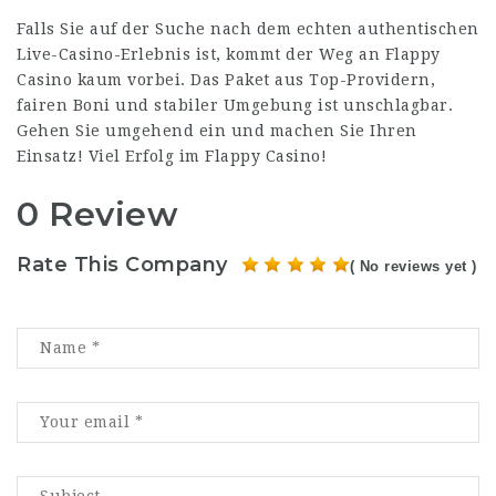
Falls Sie auf der Suche nach dem echten authentischen
Live-Casino-Erlebnis ist, kommt der Weg an Flappy
Casino kaum vorbei. Das Paket aus Top-Providern,
fairen Boni und stabiler Umgebung ist unschlagbar.
Gehen Sie umgehend ein und machen Sie Ihren
Einsatz! Viel Erfolg im Flappy Casino!
0 Review
Rate This Company
( No reviews yet )