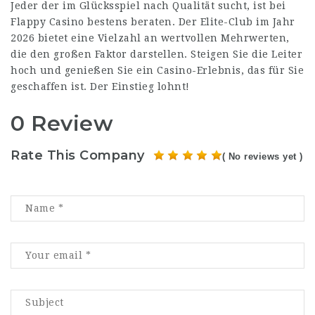
Jeder der im Glücksspiel nach Qualität sucht, ist bei
Flappy Casino bestens beraten. Der Elite-Club im Jahr
2026 bietet eine Vielzahl an wertvollen Mehrwerten,
die den großen Faktor darstellen. Steigen Sie die Leiter
hoch und genießen Sie ein Casino-Erlebnis, das für Sie
geschaffen ist. Der Einstieg lohnt!
0 Review
Rate This Company
( No reviews yet )