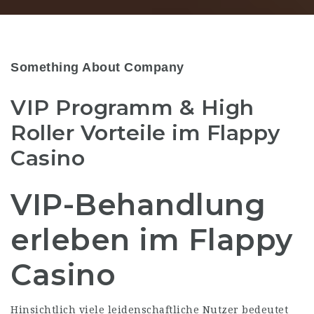
Something About Company
VIP Programm & High
Roller Vorteile im Flappy
Casino
VIP-Behandlung
erleben im Flappy
Casino
Hinsichtlich viele leidenschaftliche Nutzer bedeutet