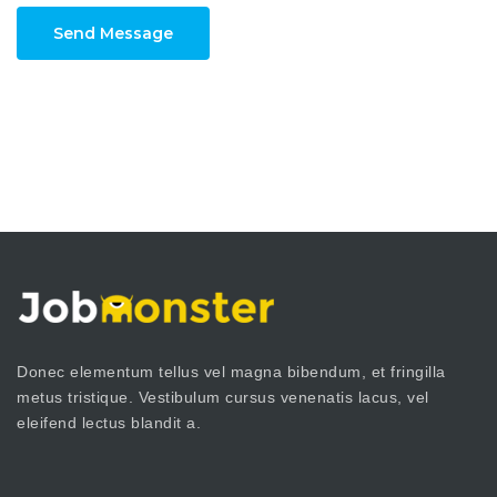
Send Message
Donec elementum tellus vel magna bibendum, et fringilla
metus tristique. Vestibulum cursus venenatis lacus, vel
eleifend lectus blandit a.