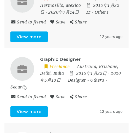
Hermosillo
,
Mexico
2015年1月22
日
- 2020年7月14日
IT
-
Others
Send to friend
Save
Share
View more
12 years ago
Graphic Designer
Freelance
Australia
,
Brisbane
,
Delhi
,
India
2015年1月22日
- 2020
年5月13日
Designer
-
Others
-
Security
Send to friend
Save
Share
View more
12 years ago