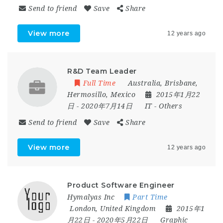
Send to friend
Save
Share
View more
12 years ago
R&D Team Leader
Full Time
Australia
,
Brisbane
,
Hermosillo
,
Mexico
2015年1月22
日
- 2020年7月14日
IT
-
Others
Send to friend
Save
Share
View more
12 years ago
Product Software Engineer
Hymalyas Inc
Part Time
London
,
United Kingdom
2015年1
月22日
- 2020年5月22日
Graphic