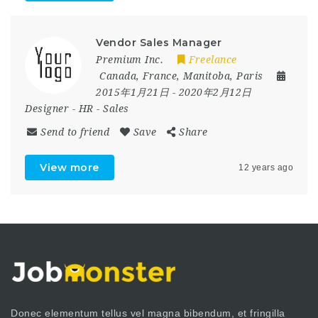
Vendor Sales Manager
Premium Inc.
Freelance
Canada
,
France
,
Manitoba
,
Paris
2015年1月21日
- 2020年2月12日
Designer
-
HR
-
Sales
Send to friend
Save
Share
View more
12 years ago
Donec elementum tellus vel magna bibendum, et fringilla