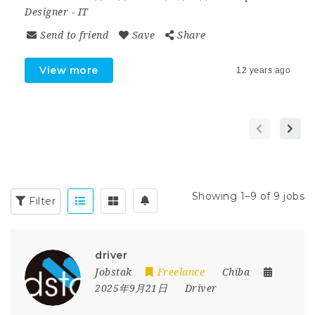
Designer
-
IT
Send to friend
Save
Share
View more
12 years ago
Showing 1–9 of 9 jobs
Filter
driver
Jobstak
Freelance
Chiba
2025年9月21日
Driver