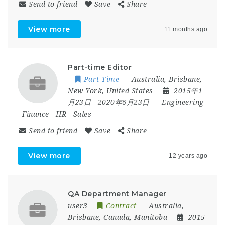
Send to friend
Save
Share
View more
11 months ago
Part-time Editor
Part Time
Australia
,
Brisbane
,
New York
,
United States
2015年1
月23日
- 2020年6月23日
Engineering
-
Finance
-
HR
-
Sales
Send to friend
Save
Share
View more
12 years ago
QA Department Manager
user3
Contract
Australia
,
Brisbane
,
Canada
,
Manitoba
2015