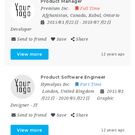
Product Manager
Premium Inc.
Full Time
Afghanistan
,
Canada
,
Kabul
,
Ontario
2015年1月22日
- 2018年7月2日
Developer
Send to friend
Save
Share
View more
12 years ago
Product Software Engineer
Hymalyas Inc
Part Time
London
,
United Kingdom
2015年1
月22日
- 2020年5月22日
Graphic
Designer
-
IT
Send to friend
Save
Share
View more
12 years ago