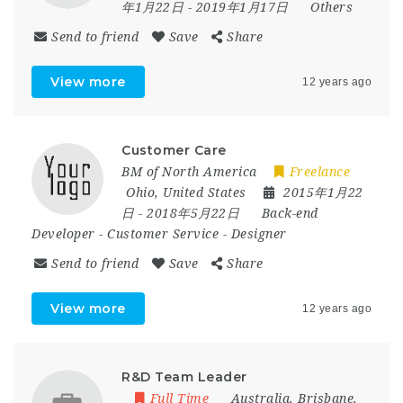
年1月22日
- 2019年1月17日
Others
Send to friend
Save
Share
View more
12 years ago
Customer Care
BM of North America
Freelance
Ohio
,
United States
2015年1月22
日
- 2018年5月22日
Back-end
Developer
-
Customer Service
-
Designer
Send to friend
Save
Share
View more
12 years ago
R&D Team Leader
Full Time
Australia
,
Brisbane
,